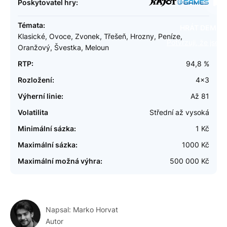
Poskytovatel hry:
Témata:
HRÁT DEMO 
Klasické, Ovoce, Zvonek, Třešeň, Hrozny, Peníze,
Potvrzuji, že jsem 
Oranžový, Švestka, Meloun
RTP:
94,8 %
Rozložení:
4x3
Výherní linie:
Až 81
Volatilita
Střední až vysoká
Minimální sázka:
1 Kč
Maximální sázka:
1000 Kč
Maximální možná výhra:
500 000 Kč
Napsal:
Marko Horvat
Autor