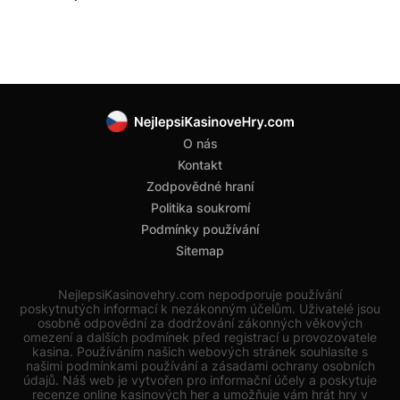
O nás
Kontakt
Zodpovědné hraní
Politika soukromí
Podmínky používání
Sitemap
NejlepsiKasinovehry.com nepodporuje používání
poskytnutých informací k nezákonným účelům. Uživatelé jsou
osobně odpovědní za dodržování zákonných věkových
omezení a dalších podmínek před registrací u provozovatele
kasina. Používáním našich webových stránek souhlasíte s
našimi podmínkami používání a zásadami ochrany osobních
údajů. Náš web je vytvořen pro informační účely a poskytuje
recenze online kasinových her a umožňuje vám hrát hry v