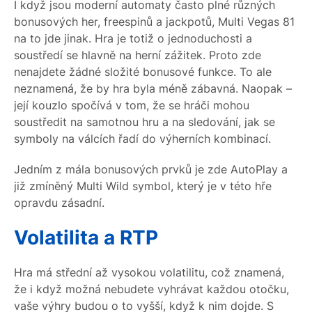
I když jsou moderní automaty často plné různých
bonusových her, freespinů a jackpotů, Multi Vegas 81
na to jde jinak. Hra je totiž o jednoduchosti a
soustředí se hlavně na herní zážitek. Proto zde
nenajdete žádné složité bonusové funkce. To ale
neznamená, že by hra byla méně zábavná. Naopak –
její kouzlo spočívá v tom, že se hráči mohou
soustředit na samotnou hru a na sledování, jak se
symboly na válcích řadí do výherních kombinací.
Jedním z mála bonusových prvků je zde AutoPlay a
již zmíněný Multi Wild symbol, který je v této hře
opravdu zásadní.
Volatilita a RTP
Hra má střední až vysokou volatilitu, což znamená,
že i když možná nebudete vyhrávat každou otočku,
vaše výhry budou o to vyšší, když k nim dojde. S