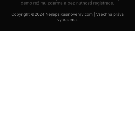
demo režimu zdarma a bez nutnosti registrace.
Copyright ©2024 NejlepsiKasinovehry.com | Všechna práva
vyhrazena.