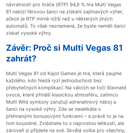
návratností pro hráče (RTP) 94,8 % hra Multi Vegas
81 nabízí férovou šanci na získání zajímavých výher,
ačkoli je RTP mírně nižší než u některých jiných
automatů. To však neznamená, že byste neměli šanci
získat vysoké výhry.
Závěr: Proč si Multi Vegas 81
zahrát?
Multi Vegas 81 od Kajot Games je hra, která zaujme
každého, kdo hledá ryzí jednoduchost bez
přebytečných komplikací. Na válcích se točí šťavnaté
ovoce, které přináší klasickou atmosféru, zatímco
Multi Wild symboly zaručují adrenalinový náboj a
šanci na vysoké výhry. Zde se nesetkáte s
přehnanými bonusovými funkcemi – a právě to je na
tom kouzelné. Zvládnete to s naprostou lehkostí, ale
zároveň si přijdete na své. Skvělá volba pro všechny,