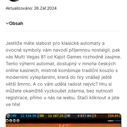
Aktualizováno: 26.Zář.2024
Obsah
Základní charakteristika hry
Výherní symboly a výplatní tabulka
Jestliže máte slabost pro klasické automaty a
Multi Wild – Skutečný klíč k vysokým výhrám
ovocné symboly vám navodí příjemnou nostalgii, pak
vás Multi Vegas 81 od Kajot Games rozhodně zaujme.
Jak hrát Multi Vegas 81
Tento výherní automat, dostupný v mnoha českých
Bonusové funkce? Minimalismus v praxi
online kasinech, mistrně kombinuje tradiční kouzlo s
moderními vylepšeními, která do hry vnášejí ještě
Volatilita a RTP
větší šmrnc. A co vám udělá radost nejvíc? Hru si
Závěr: Proč si Multi Vegas 81 zahrát?
můžete okamžitě vyzkoušet zdarma, bez nutnosti
registrace, přímo u nás na webu. Stačí kliknout a jste
Často kladené otázky
ve hře!
Kajot Games: Doporučené automaty pro hráče