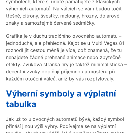
symbolech, které si určitě pamatujete z klasických
výherních automatů. Na válcích se vám budou točit
třešně, citrony, švestky, melouny, hrozny, dolarové
znaky a samozřejmě červené sedmičky.
Grafika je v duchu tradičního ovocného automatu –
jednoduchá, ale přehledná. Kajot se u Multi Vegas 81
rozhodl jít cestou méně je více, což znamená, že tu
nenajdete žádné přehnané animace nebo zbytečné
efekty. Zvuková stránka hry je taktéž minimalistická –
decentní zvuky doplňují příjemnou atmosféru při
každém otočení válců, aniž by vás rozptylovaly.
Výherní symboly a výplatní
tabulka
Jak už to u ovocných automatů bývá, každý symbol
přináší jinou výši výhry. Podívejme se na výplatní