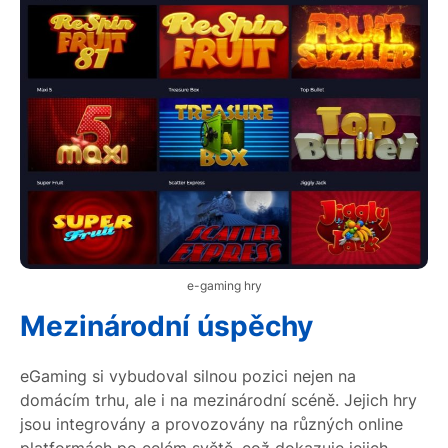
e-gaming hry
Mezinárodní úspěchy
eGaming si vybudoval silnou pozici nejen na
domácím trhu, ale i na mezinárodní scéně. Jejich hry
jsou integrovány a provozovány na různých online
platformách po celém světě, což dokazuje jejich