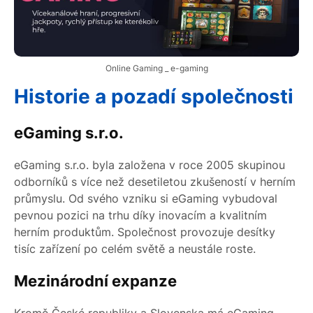
Online Gaming _ e-gaming
Historie a pozadí společnosti
eGaming s.r.o.
eGaming s.r.o. byla založena v roce 2005 skupinou
odborníků s více než desetiletou zkušeností v herním
průmyslu. Od svého vzniku si eGaming vybudoval
pevnou pozici na trhu díky inovacím a kvalitním
herním produktům. Společnost provozuje desítky
tisíc zařízení po celém světě a neustále roste.
Mezinárodní expanze