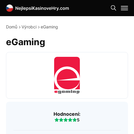
Domů
Výrobci
eGaming
eGaming
Hodnocení:
5