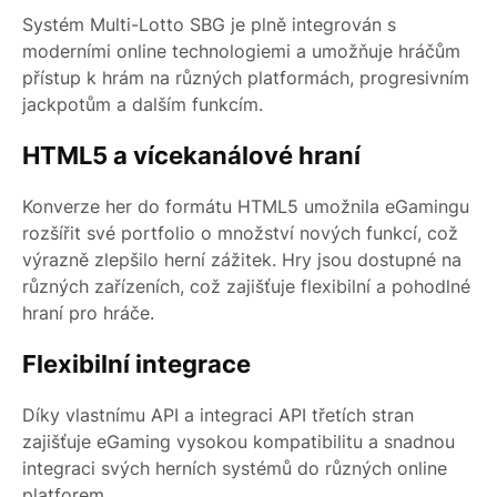
Systém Multi-Lotto SBG je plně integrován s
moderními online technologiemi a umožňuje hráčům
přístup k hrám na různých platformách, progresivním
jackpotům a dalším funkcím.
HTML5 a vícekanálové hraní
Konverze her do formátu HTML5 umožnila eGamingu
rozšířit své portfolio o množství nových funkcí, což
výrazně zlepšilo herní zážitek. Hry jsou dostupné na
různých zařízeních, což zajišťuje flexibilní a pohodlné
hraní pro hráče.
Flexibilní integrace
Díky vlastnímu API a integraci API třetích stran
zajišťuje eGaming vysokou kompatibilitu a snadnou
integraci svých herních systémů do různých online
platforem.