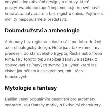
novými a inovativními designy a motivy, které
poskytovatelé postupně implementují pro své nové
hrací automaty zdarma bez registru online. Pojďme si
nyní ty nejpopulárnější představit.
Dobrodružství a archeologie
Automaty bez registrace často sází na dobrodružný
až archeologický design. Hráči jsou tak v rámci hry
přeneseni do starověkého Egypta, Řecka nebo třeba
Říma. Hry tohoto typu nabízejí zábavu a zážitek z
objevování zajímavých symbolů a výher, které lze
získat jak během klasických her, tak i těch
bonusových.
Mytologie a fantasy
Dalším velmi populárním designem pro automaty
zadarmo jsou fantasy motivy s fiktivními charaktery