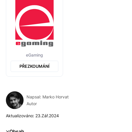
eGaming
PŘEZKOUMÁNÍ
Napsal:
Marko Horvat
Autor
Aktualizováno: 23.Zář.2024
Obsah