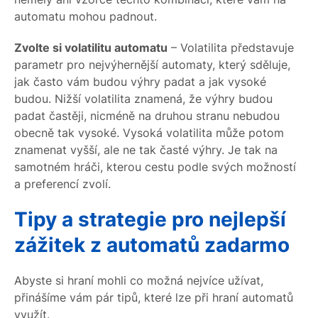
automatu mohou padnout.
Zvolte si volatilitu automatu
– Volatilita představuje
parametr pro nejvýhernější automaty, který sděluje,
jak často vám budou výhry padat a jak vysoké
budou. Nižší volatilita znamená, že výhry budou
padat častěji, nicméně na druhou stranu nebudou
obecně tak vysoké. Vysoká volatilita může potom
znamenat vyšší, ale ne tak časté výhry. Je tak na
samotném hráči, kterou cestu podle svých možností
a preferencí zvolí.
Tipy a strategie pro nejlepší
zážitek z automatů zadarmo
Abyste si hraní mohli co možná nejvíce užívat,
přinášíme vám pár tipů, které lze při hraní automatů
využít.