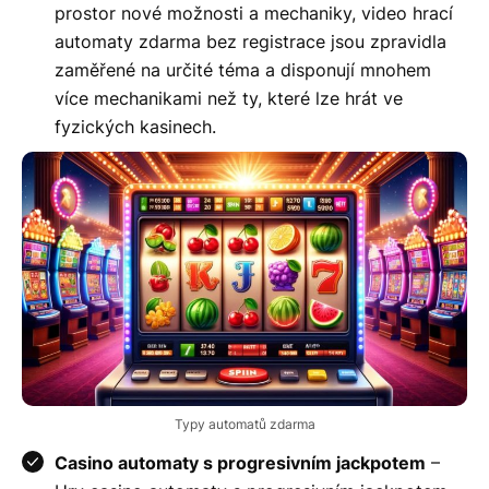
prostor nové možnosti a mechaniky, video hrací
automaty zdarma bez registrace jsou zpravidla
zaměřené na určité téma a disponují mnohem
více mechanikami než ty, které lze hrát ve
fyzických kasinech.
Typy automatů zdarma
Casino automaty
s progresivním jackpotem
–