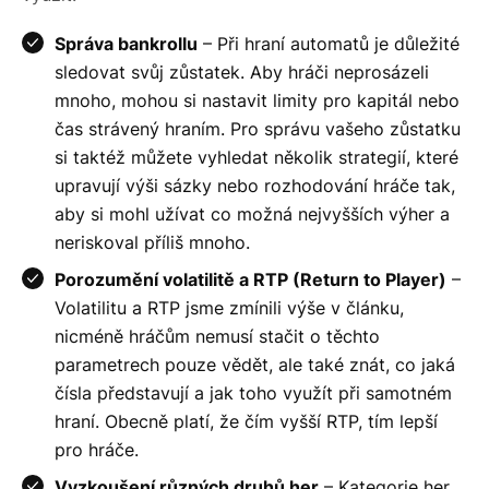
Správa bankrollu
– Při hraní automatů je důležité
sledovat svůj zůstatek. Aby hráči neprosázeli
mnoho, mohou si nastavit limity pro kapitál nebo
čas strávený hraním. Pro správu vašeho zůstatku
si taktéž můžete vyhledat několik strategií, které
upravují výši sázky nebo rozhodování hráče tak,
aby si mohl užívat co možná nejvyšších výher a
neriskoval příliš mnoho.
Porozumění volatilitě a RTP (Return to Player)
–
Volatilitu a RTP jsme zmínili výše v článku,
nicméně hráčům nemusí stačit o těchto
parametrech pouze vědět, ale také znát, co jaká
čísla představují a jak toho využít při samotném
hraní. Obecně platí, že čím vyšší RTP, tím lepší
pro hráče.
Vyzkoušení různých druhů her
– Kategorie her