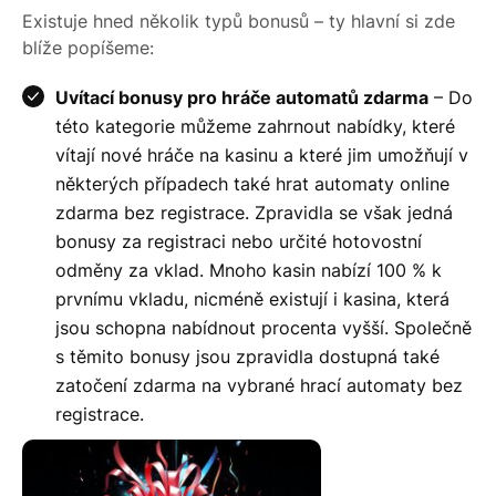
Existuje hned několik typů bonusů – ty hlavní si zde
blíže popíšeme:
Uvítací bonusy pro hráče automatů zdarma
– Do
této kategorie můžeme zahrnout nabídky, které
vítají nové hráče na kasinu a které jim umožňují v
některých případech také hrat automaty online
zdarma bez registrace. Zpravidla se však jedná
bonusy za registraci nebo určité hotovostní
odměny za vklad. Mnoho kasin nabízí 100 % k
prvnímu vkladu, nicméně existují i kasina, která
jsou schopna nabídnout procenta vyšší. Společně
s těmito bonusy jsou zpravidla dostupná také
zatočení zdarma na vybrané hrací automaty bez
registrace.