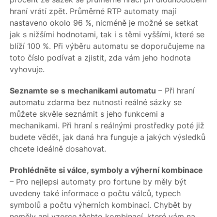
hraní vrátí zpět. Průměrné RTP automaty mají
nastaveno okolo 96 %, nicméně je možné se setkat
jak s nižšími hodnotami, tak i s těmi vyššími, které se
blíží 100 %. Při výběru automatu se doporučujeme na
toto číslo podívat a zjistit, zda vám jeho hodnota
vyhovuje.
Seznamte se s mechanikami automatu
– Při hraní
automatu zdarma bez nutnosti reálné sázky se
můžete skvěle seznámit s jeho funkcemi a
mechanikami. Při hraní s reálnými prostředky poté již
budete vědět, jak daná hra funguje a jakých výsledků
chcete ideálně dosahovat.
Prohlédněte si válce, symboly a výherní kombinace
– Pro nejlepsi automaty pro fortune by měly být
uvedeny také informace o počtu válců, typech
symbolů a počtu výherních kombinací. Chybět by
neměly ani vzorce těchto kombinací, které vám na