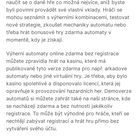
naučit se o dané hře co možná nejvíce, aniž byste
byli povinni provádět své vlastní vklady. Hráči se
mohou seznámit s výherními kombinacemi, testovat
nové strategie, zkoušet mechaniky automatu nebo
třeba hrát bonusové hry zdarma automaty v
momentě, kdy je získají.
Výherní automaty online zdarma bez registrace
můžete zpravidla hrát na kasinu, které má
publikované tyto verze zdarma pro např. arkadove
automaty nebo jiné virtuální hry. Je třeba, aby bylo
kasino spolehlivé a disponovalo licencí, která jej
opravňuje k provozování hazardních her. Demoverze
automatů si můžete zahrát také na naší stránce, kde
se nacházejí zdarma a bez nutnosti jakékoliv
registrace. To může být výhodné pro hráče, kteří se
nechtějí zabývat registrací a hrát hru přímo bez
vytváření svého účtu.