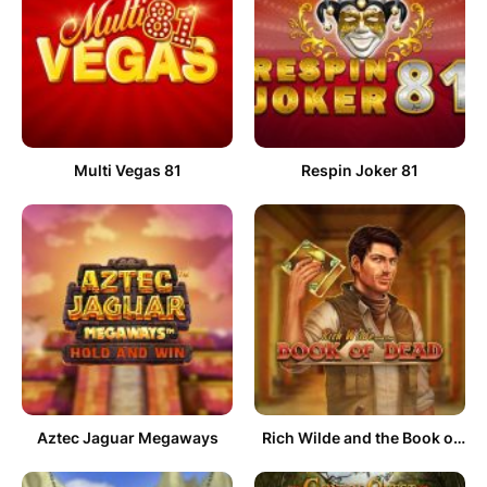
Multi Vegas 81
Respin Joker 81
Aztec Jaguar Megaways
Rich Wilde and the Book of
Dead