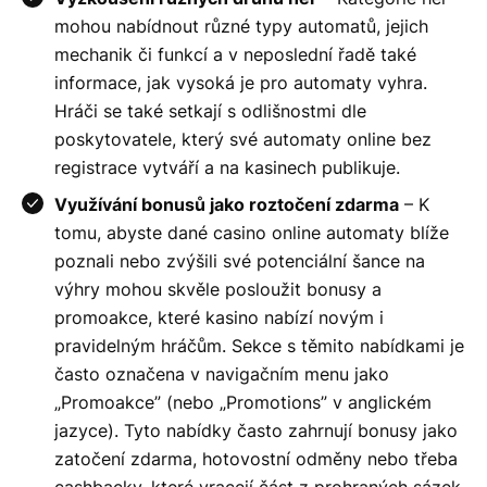
mohou nabídnout různé typy automatů, jejich
mechanik či funkcí a v neposlední řadě také
informace, jak vysoká je pro automaty vyhra.
Hráči se také setkají s odlišnostmi dle
poskytovatele, který své automaty online bez
registrace vytváří a na kasinech publikuje.
Využívání bonusů jako roztočení zdarma
– K
tomu, abyste dané casino online automaty blíže
poznali nebo zvýšili své potenciální šance na
výhry mohou skvěle posloužit bonusy a
promoakce, které kasino nabízí novým i
pravidelným hráčům. Sekce s těmito nabídkami je
často označena v navigačním menu jako
„Promoakce” (nebo „Promotions” v anglickém
jazyce). Tyto nabídky často zahrnují bonusy jako
zatočení zdarma, hotovostní odměny nebo třeba